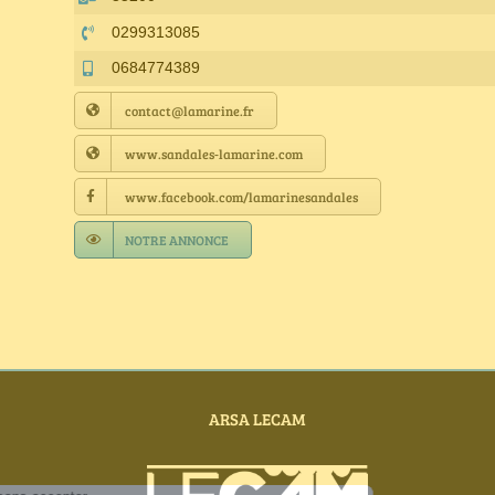
0299313085
0684774389
contact@lamarine.fr
www.sandales-lamarine.com
www.facebook.com/lamarinesandales
NOTRE ANNONCE
ARSA LECAM