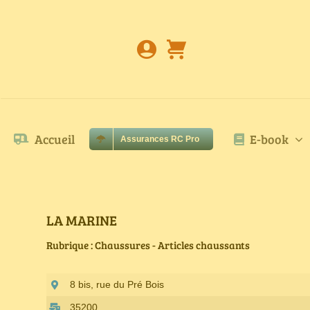
Passer
au
contenu
Accueil
E-book
Assurances RC Pro
LA MARINE
Rubrique : Chaussures - Articles chaussants
8 bis, rue du Pré Bois
35200