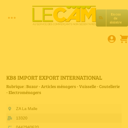
Passer
au
En cas
contenu
de
Toggle
sinistre
Accueil
Navigation
Assurances RC Pro
E-book
KB8 IMPORT EXPORT INTERNATIONAL
Rubrique : Bazar - Articles ménagers - Vaisselle - Coutellerie
- Electroménagers
Services LeCam
ZA La Malle
Petites annonces
13320
0442940620