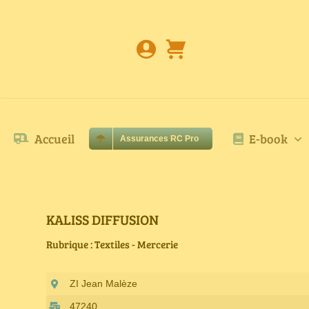
Passer
au
contenu
Accueil
E-book
Assurances RC Pro
KALISS DIFFUSION
Rubrique : Textiles - Mercerie
ZI Jean Malèze
47240