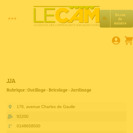
Passer
au
En cas
contenu
de
Toggle
sinistre
Accueil
Navigation
Assurances RC Pro
E-book
JJA
Rubrique : Outillage - Bricolage - Jardinage
Services LeCam
176, avenue Charles de Gaulle
Petites annonces
92200
0148658500