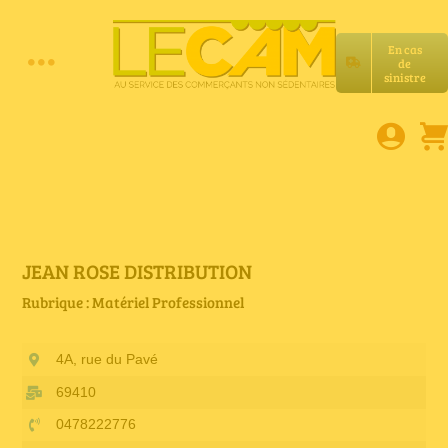
Passer
au
En cas
contenu
de
Toggle
sinistre
Accueil
Navigation
Assurances RC Pro
E-book
JEAN ROSE DISTRIBUTION
Rubrique : Matériel Professionnel
Services LeCam
4A, rue du Pavé
Petites annonces
69410
0478222776