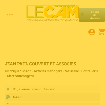
Passer
au
En cas
contenu
de
Toggle
sinistre
Accueil
Navigation
Assurances RC Pro
E-book
JEAN PAUL COUVERT ET ASSOCIES
Rubrique : Bazar - Articles ménagers - Vaisselle - Coutellerie
- Electroménagers
Services LeCam
31, avenue Joseph Claussat
Petites annonces
63300