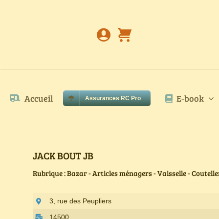
Passer
au
contenu
Accueil
E-book
Assurances RC Pro
JACK BOUT JB
Rubrique : Bazar - Articles ménagers - Vaisselle - Coutell
3, rue des Peupliers
14500