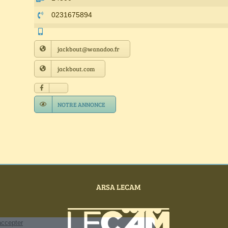
0231675894
jackbout@wanadoo.fr
jackbout.com
NOTRE ANNONCE
ARSA LECAM