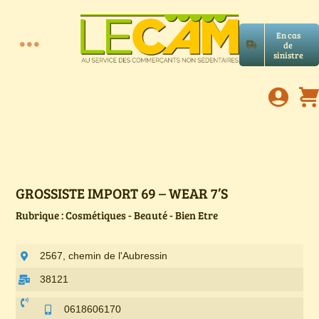
Passer
au
En cas
contenu
de
Toggle
sinistre
Accueil
Navigation
Assurances RC Pro
E-book
GROSSISTE IMPORT 69 – WEAR 7’S
Rubrique : Cosmétiques - Beauté - Bien Etre
Services LeCam
2567, chemin de l'Aubressin
Petites annonces
38121
0618606170