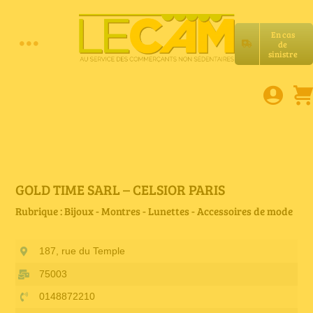
Passer
au
En cas
contenu
de
Toggle
sinistre
Accueil
Navigation
Assurances RC Pro
E-book
GOLD TIME SARL – CELSIOR PARIS
Rubrique : Bijoux - Montres - Lunettes - Accessoires de mode
Services LeCam
187, rue du Temple
Petites annonces
75003
0148872210