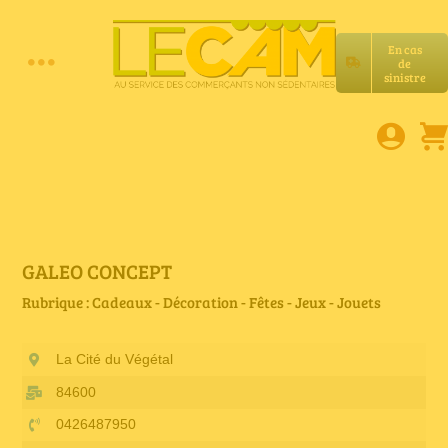
Passer
au
En cas
contenu
de
Toggle
sinistre
Accueil
Navigation
Assurances RC Pro
E-book
GALEO CONCEPT
Rubrique : Cadeaux - Décoration - Fêtes - Jeux - Jouets
Services LeCam
La Cité du Végétal
Petites annonces
84600
0426487950