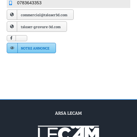
Annuaire Fournisseurs
0783643353
commercial@tslaser3d.com
Actualités
tslaser-gravure-3d.com
Contact
NOTRE ANNONCE
ARSA LECAM