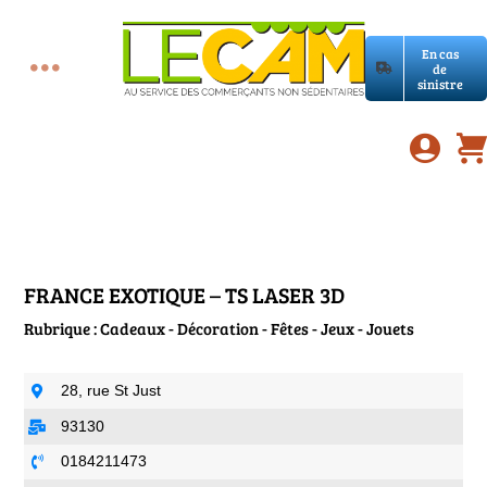
Passer
au
En cas
contenu
de
Toggle
sinistre
Accueil
Navigation
Assurances RC Pro
E-book
FRANCE EXOTIQUE – TS LASER 3D
Rubrique : Cadeaux - Décoration - Fêtes - Jeux - Jouets
Services LeCam
28, rue St Just
Petites annonces
93130
0184211473