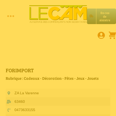
Passer
au
En cas
contenu
de
Toggle
sinistre
Accueil
Navigation
Assurances RC Pro
E-book
FORIMPORT
Rubrique : Cadeaux - Décoration - Fêtes - Jeux - Jouets
Services LeCam
ZA La Varenne
Petites annonces
63460
0473633155