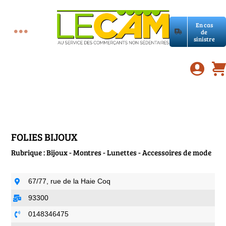
Passer
au
En cas
contenu
de
Toggle
sinistre
Accueil
Navigation
Assurances RC Pro
E-book
FOLIES BIJOUX
Rubrique : Bijoux - Montres - Lunettes - Accessoires de mode
Services LeCam
67/77, rue de la Haie Coq
Petites annonces
93300
0148346475