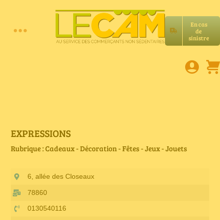
Passer
au
En cas
contenu
de
Toggle
sinistre
Accueil
Navigation
Assurances RC Pro
E-book
EXPRESSIONS
Rubrique : Cadeaux - Décoration - Fêtes - Jeux - Jouets
Services LeCam
6, allée des Closeaux
Petites annonces
78860
0130540116