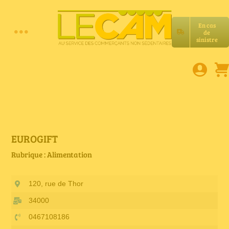
Passer
au
En cas
contenu
de
Toggle
sinistre
Accueil
Navigation
Assurances RC Pro
E-book
EUROGIFT
Rubrique : Alimentation
Services LeCam
120, rue de Thor
Petites annonces
34000
0467108186