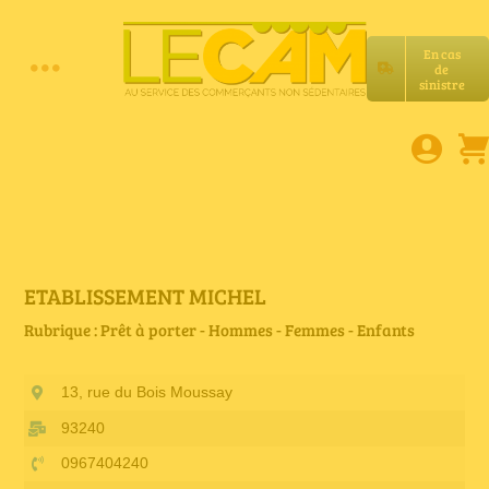
Passer
au
En cas
contenu
de
Toggle
sinistre
Accueil
Navigation
Assurances RC Pro
E-book
ETABLISSEMENT MICHEL
Rubrique : Prêt à porter - Hommes - Femmes - Enfants
Services LeCam
13, rue du Bois Moussay
Petites annonces
93240
0967404240