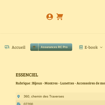
Passer
au
contenu
Accueil
E-book
Assurances RC Pro
ESSENCIEL
Rubrique : Bijoux - Montres - Lunettes - Accessoires de m
360, chemin des Traverses
07200