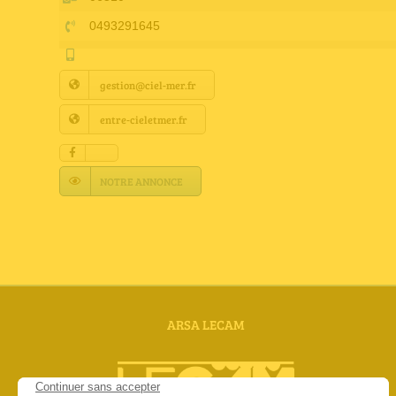
0493291645
gestion@ciel-mer.fr
entre-cieletmer.fr
NOTRE ANNONCE
ARSA LECAM