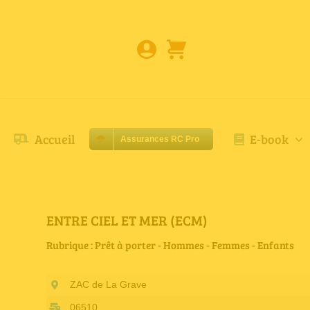
Passer
au
contenu
Accueil
E-book
Assurances RC Pro
ENTRE CIEL ET MER (ECM)
Rubrique : Prêt à porter - Hommes - Femmes - Enfants
ZAC de La Grave
06510