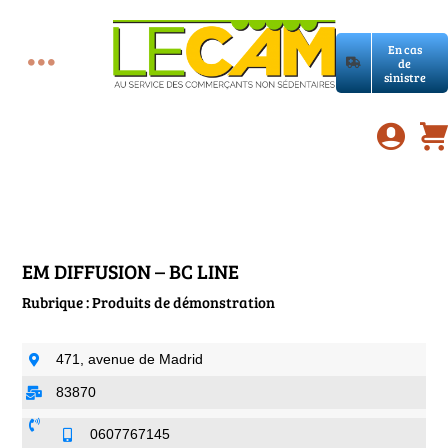
Passer
au
En cas
contenu
de
Toggle
sinistre
Accueil
Navigation
Assurances RC Pro
E-book
EM DIFFUSION – BC LINE
Rubrique : Produits de démonstration
Services LeCam
471, avenue de Madrid
Petites annonces
83870
0607767145