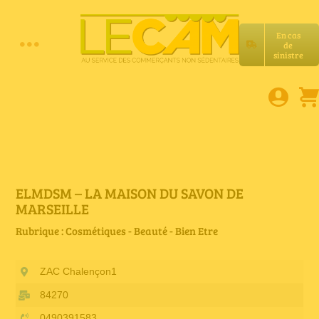
Passer
au
En cas
contenu
de
Toggle
sinistre
Accueil
Navigation
Assurances RC Pro
E-book
ELMDSM – LA MAISON DU SAVON DE
MARSEILLE
Services LeCam
Rubrique : Cosmétiques - Beauté - Bien Etre
ZAC Chalençon1
Petites annonces
84270
0490391583