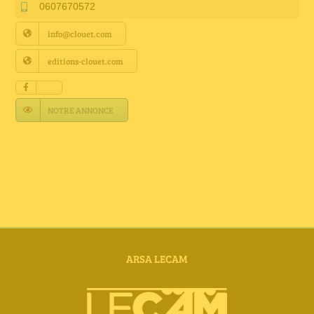
Annuaire Fournisseurs
0607670572
info@clouet.com
Actualités
editions-clouet.com
Contact
NOTRE ANNONCE
ARSA LECAM