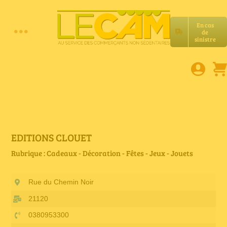
Passer
au
En cas
contenu
de
Toggle
sinistre
Accueil
Navigation
Assurances RC Pro
E-book
EDITIONS CLOUET
Rubrique : Cadeaux - Décoration - Fêtes - Jeux - Jouets
Services LeCam
Rue du Chemin Noir
Petites annonces
21120
0380953300