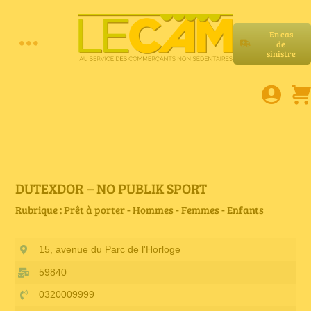
Passer
au
En cas
contenu
de
Toggle
sinistre
Accueil
Navigation
Assurances RC Pro
E-book
DUTEXDOR – NO PUBLIK SPORT
Rubrique : Prêt à porter - Hommes - Femmes - Enfants
Services LeCam
15, avenue du Parc de l'Horloge
Petites annonces
59840
0320009999