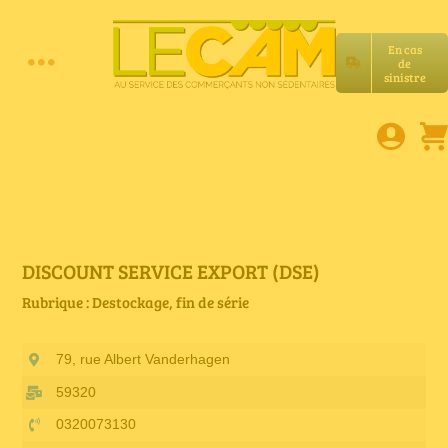
Passer
au
En cas
contenu
de
Toggle
sinistre
Accueil
Navigation
Assurances RC Pro
E-book
DISCOUNT SERVICE EXPORT (DSE)
Rubrique : Destockage, fin de série
Services LeCam
79, rue Albert Vanderhagen
Petites annonces
59320
0320073130