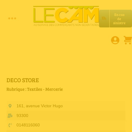
Passer
au
En cas
contenu
de
Toggle
sinistre
Accueil
Navigation
Assurances RC Pro
E-book
DECO STORE
Rubrique : Textiles - Mercerie
Services LeCam
161, avenue Victor Hugo
Petites annonces
93300
0148116060