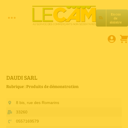
Passer
au
En cas
contenu
de
Toggle
sinistre
Accueil
Navigation
Assurances RC Pro
E-book
DAUDI SARL
Rubrique : Produits de démonstration
Services LeCam
8 bis, rue des Romarins
Petites annonces
33260
0557169579