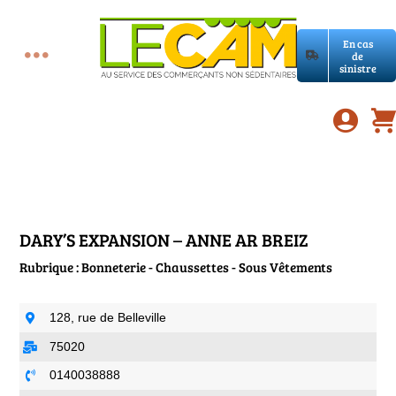
Passer
au
En cas
contenu
de
Toggle
sinistre
Accueil
Navigation
Assurances RC Pro
E-book
DARY’S EXPANSION – ANNE AR BREIZ
Rubrique : Bonneterie - Chaussettes - Sous Vêtements
Services LeCam
128, rue de Belleville
Petites annonces
75020
0140038888