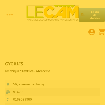
Passer
au
En cas
contenu
de
Toggle
sinistre
Accueil
Navigation
Assurances RC Pro
E-book
CYGALIS
Rubrique : Textiles - Mercerie
Services LeCam
56, avenue de Juvisy
Petites annonces
91420
0169099980