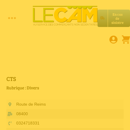
Passer
au
En cas
contenu
de
Toggle
sinistre
Accueil
Navigation
Assurances RC Pro
E-book
CTS
Rubrique : Divers
Services LeCam
Route de Reims
Petites annonces
08400
0324718331