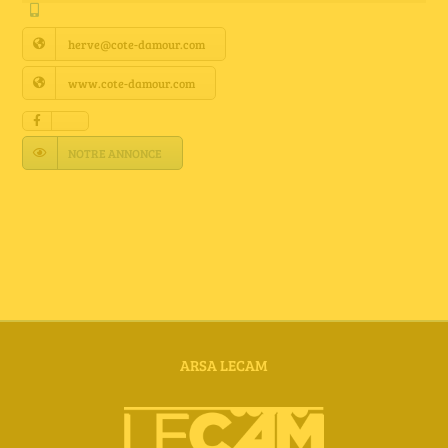
Annuaire Fournisseurs
herve@cote-damour.com
Actualités
www.cote-damour.com
Contact
NOTRE ANNONCE
ARSA LECAM