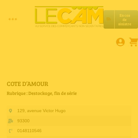
Passer
au
En cas
contenu
de
Toggle
sinistre
Accueil
Navigation
Assurances RC Pro
E-book
COTE D’AMOUR
Rubrique : Destockage, fin de série
Services LeCam
129, avenue Victor Hugo
Petites annonces
93300
0148110546