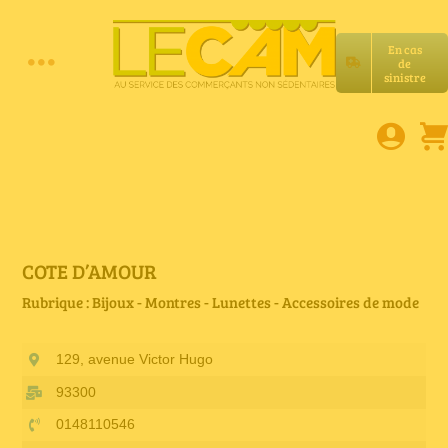
Passer
au
En cas
contenu
de
Toggle
sinistre
Accueil
Navigation
Assurances RC Pro
E-book
COTE D’AMOUR
Rubrique : Bijoux - Montres - Lunettes - Accessoires de mode
Services LeCam
129, avenue Victor Hugo
Petites annonces
93300
0148110546