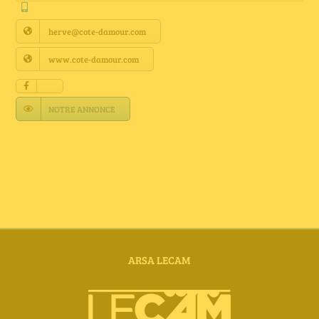
Annuaire Fournisseurs
herve@cote-damour.com
Actualités
www.cote-damour.com
Contact
NOTRE ANNONCE
ARSA LECAM