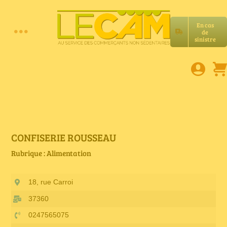
Passer
au
En cas
contenu
de
Toggle
sinistre
Accueil
Navigation
Assurances RC Pro
E-book
CONFISERIE ROUSSEAU
Rubrique : Alimentation
Services LeCam
18, rue Carroi
Petites annonces
37360
0247565075