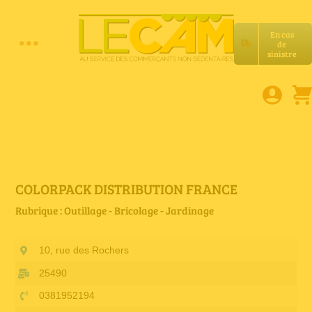
Passer
au
En cas
contenu
de
Toggle
sinistre
Accueil
Navigation
Assurances RC Pro
E-book
COLORPACK DISTRIBUTION FRANCE
Rubrique : Outillage - Bricolage - Jardinage
Services LeCam
10, rue des Rochers
Petites annonces
25490
0381952194