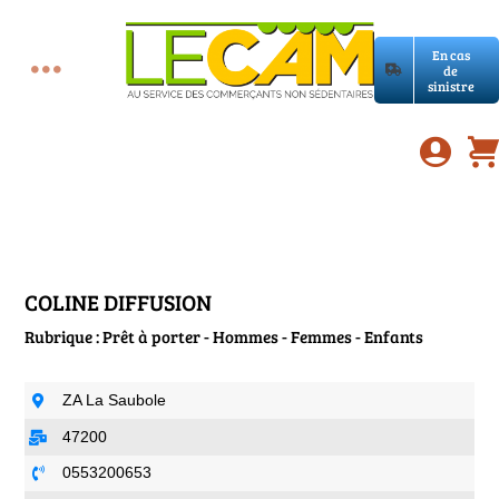
Passer
au
En cas
contenu
de
Toggle
sinistre
Accueil
Navigation
Assurances RC Pro
E-book
COLINE DIFFUSION
Rubrique : Prêt à porter - Hommes - Femmes - Enfants
Services LeCam
ZA La Saubole
Petites annonces
47200
0553200653