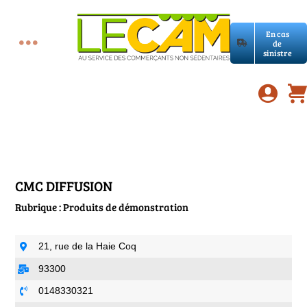
Passer
au
En cas
contenu
de
Toggle
sinistre
Accueil
Navigation
Assurances RC Pro
E-book
CMC DIFFUSION
Rubrique : Produits de démonstration
Services LeCam
21, rue de la Haie Coq
Petites annonces
93300
0148330321