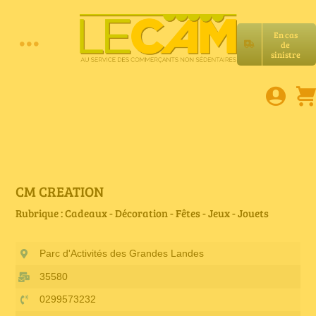
Passer
au
En cas
contenu
de
Toggle
sinistre
Accueil
Navigation
Assurances RC Pro
E-book
CM CREATION
Rubrique : Cadeaux - Décoration - Fêtes - Jeux - Jouets
Services LeCam
Parc d'Activités des Grandes Landes
Petites annonces
35580
0299573232