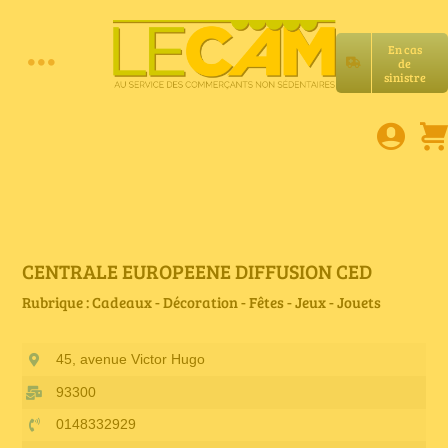
Passer
au
En cas
contenu
de
Toggle
sinistre
Accueil
Navigation
Assurances RC Pro
E-book
CENTRALE EUROPEENE DIFFUSION CED
Rubrique : Cadeaux - Décoration - Fêtes - Jeux - Jouets
Services LeCam
45, avenue Victor Hugo
Petites annonces
93300
0148332929