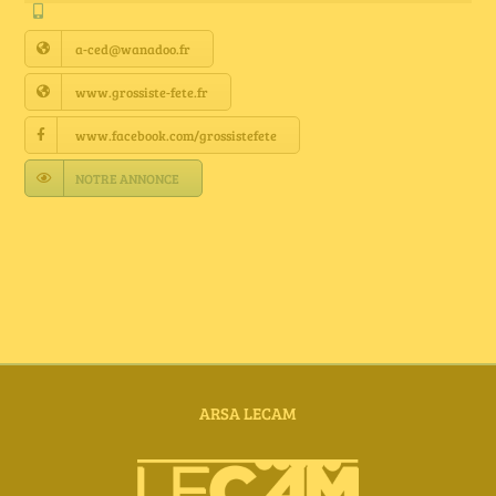
Annuaire Fournisseurs
a-ced@wanadoo.fr
Actualités
www.grossiste-fete.fr
www.facebook.com/grossistefete
Contact
NOTRE ANNONCE
ARSA LECAM