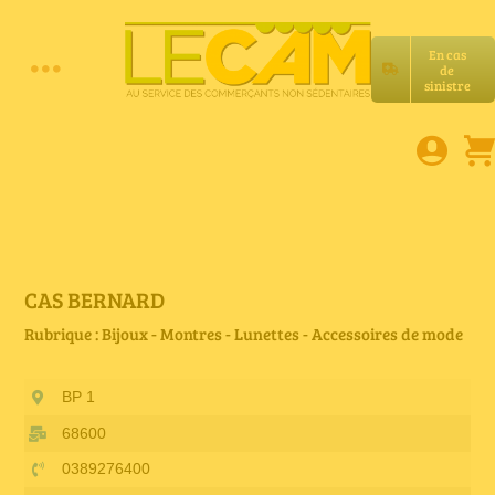
Passer
au
En cas
contenu
de
Toggle
sinistre
Accueil
Navigation
Assurances RC Pro
E-book
CAS BERNARD
Rubrique : Bijoux - Montres - Lunettes - Accessoires de mode
Services LeCam
BP 1
Petites annonces
68600
0389276400