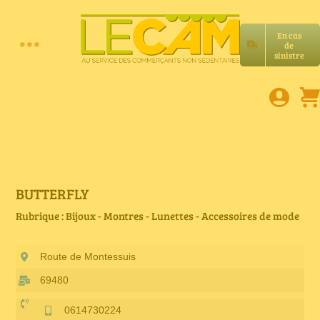
Passer
au
En cas
contenu
de
Toggle
sinistre
Accueil
Navigation
Assurances RC Pro
E-book
BUTTERFLY
Rubrique : Bijoux - Montres - Lunettes - Accessoires de mode
Services LeCam
Route de Montessuis
Petites annonces
69480
0614730224