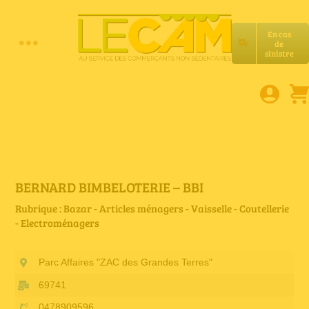
Passer
au
En cas
contenu
de
Toggle
sinistre
Accueil
Navigation
Assurances RC Pro
E-book
BERNARD BIMBELOTERIE – BBI
Rubrique : Bazar - Articles ménagers - Vaisselle - Coutellerie
- Electroménagers
Services LeCam
Parc Affaires "ZAC des Grandes Terres"
Petites annonces
69741
0478909596