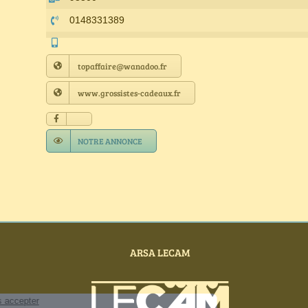
0148331389
topaffaire@wanadoo.fr
www.grossistes-cadeaux.fr
NOTRE ANNONCE
ARSA LECAM