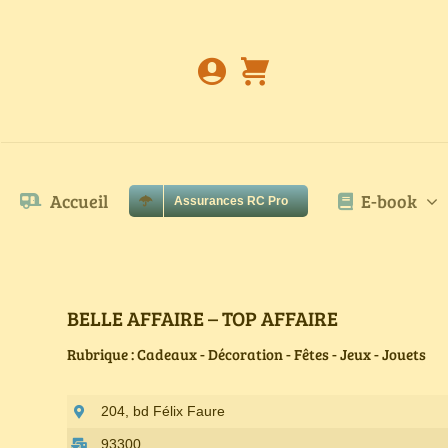
Passer
au
contenu
Accueil
E-book
Assurances RC Pro
BELLE AFFAIRE – TOP AFFAIRE
Rubrique : Cadeaux - Décoration - Fêtes - Jeux - Jouets
204, bd Félix Faure
93300