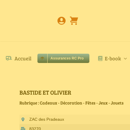
Passer
au
contenu
Accueil
E-book
Assurances RC Pro
BASTIDE ET OLIVIER
Rubrique : Cadeaux - Décoration - Fêtes - Jeux - Jouets
ZAC des Pradeaux
83270