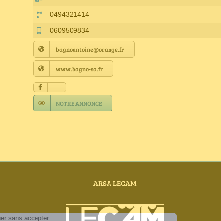
0494321414
0609509834
bagnoantoine@orange.fr
www.bagno-sa.fr
NOTRE ANNONCE
ARSA LECAM