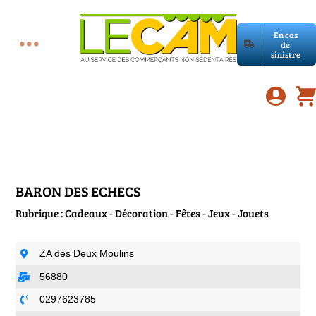
Passer
au
En cas
contenu
de
Toggle
sinistre
Accueil
Navigation
Assurances RC Pro
E-book
BARON DES ECHECS
Rubrique : Cadeaux - Décoration - Fêtes - Jeux - Jouets
Services LeCam
ZA des Deux Moulins
Petites annonces
56880
0297623785