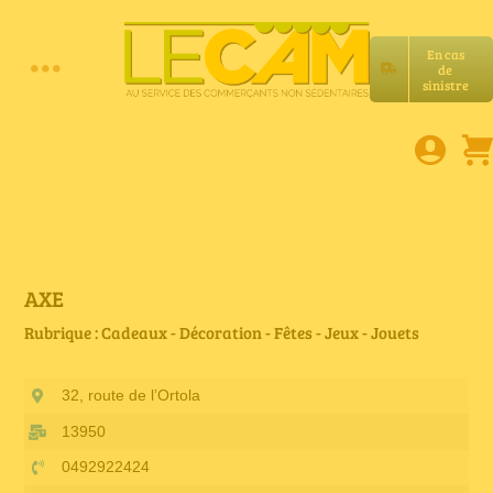
Passer
au
En cas
contenu
de
Toggle
sinistre
Accueil
Navigation
Assurances RC Pro
E-book
AXE
Rubrique : Cadeaux - Décoration - Fêtes - Jeux - Jouets
Services LeCam
32, route de l’Ortola
Petites annonces
13950
0492922424