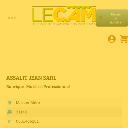
Passer
au
En cas
contenu
de
Toggle
sinistre
Accueil
Navigation
Assurances RC Pro
E-book
ASSALIT JEAN SARL
Rubrique : Matériel Professionnel
Services LeCam
Maison-Mère
Petites annonces
31140
0561486281