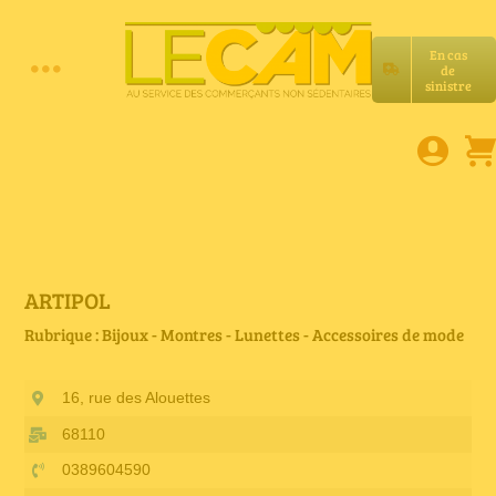
Passer
au
En cas
contenu
de
Toggle
sinistre
Accueil
Navigation
Assurances RC Pro
E-book
ARTIPOL
Rubrique : Bijoux - Montres - Lunettes - Accessoires de mode
Services LeCam
16, rue des Alouettes
Petites annonces
68110
0389604590