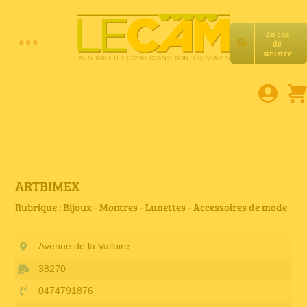
Passer
au
En cas
contenu
de
Toggle
sinistre
Accueil
Navigation
Assurances RC Pro
E-book
ARTBIMEX
Rubrique : Bijoux - Montres - Lunettes - Accessoires de mode
Services LeCam
Avenue de la Valloire
Petites annonces
38270
0474791876