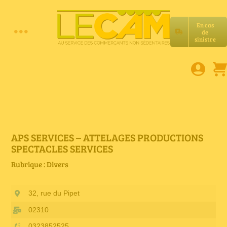
Passer
au
En cas
contenu
de
Toggle
sinistre
Accueil
Navigation
Assurances RC Pro
E-book
APS SERVICES – ATTELAGES PRODUCTIONS
SPECTACLES SERVICES
Services LeCam
Rubrique : Divers
32, rue du Pipet
Petites annonces
02310
0323852525