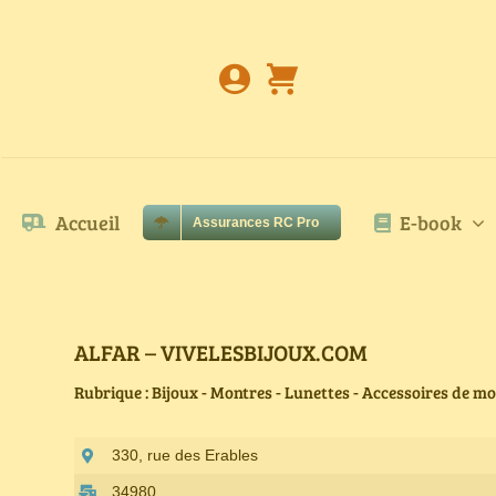
Passer
au
contenu
Accueil
E-book
Assurances RC Pro
ALFAR – VIVELESBIJOUX.COM
Rubrique : Bijoux - Montres - Lunettes - Accessoires de m
330, rue des Erables
34980