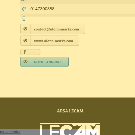
0147300888
contact@alann-marks.com
www.alann-marks.com
NOTRE ANNONCE
ARSA LECAM