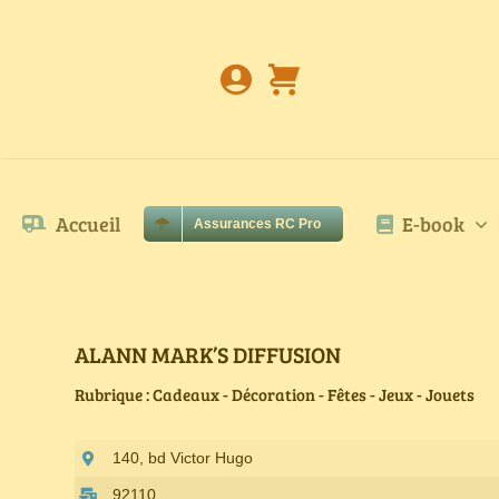
Passer
au
contenu
Accueil
E-book
Assurances RC Pro
ALANN MARK’S DIFFUSION
Rubrique : Cadeaux - Décoration - Fêtes - Jeux - Jouets
140, bd Victor Hugo
92110