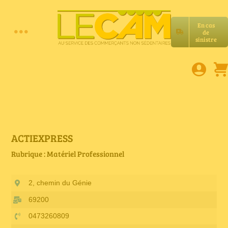
Passer
au
En cas
contenu
de
Toggle
sinistre
Accueil
Navigation
Assurances RC Pro
E-book
ACTIEXPRESS
Rubrique : Matériel Professionnel
Services LeCam
2, chemin du Génie
Petites annonces
69200
0473260809